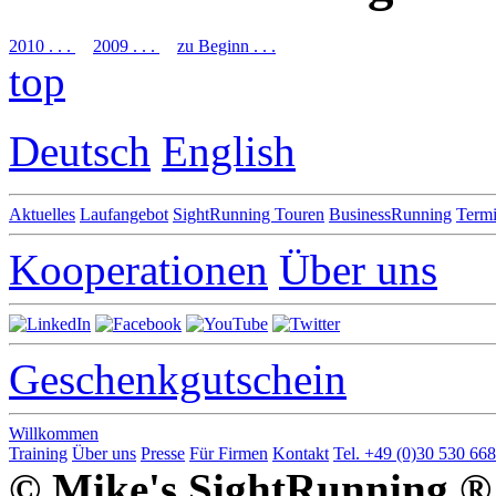
2010 . . .
2009 . . .
zu Beginn . . .
top
Deutsch
English
Aktuelles
Laufangebot
SightRunning Touren
BusinessRunning
Termi
Kooperationen
Über uns
Geschenkgutschein
Willkommen
Training
Über uns
Presse
Für Firmen
Kontakt
Tel. +49 (0)30 530 66
© Mike's SightRunning ®